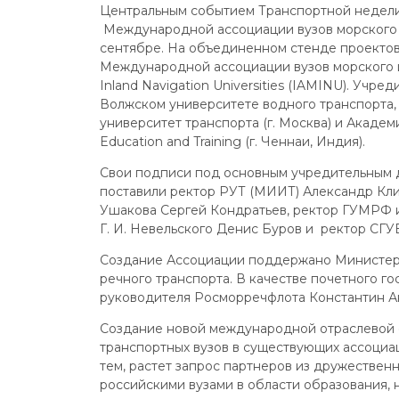
Центральным событием Транспортной недели
Международной ассоциации вузов морского и
сентябре. На объединенном стенде проектов
Международной ассоциации вузов морского и р
Inland Navigation Universities (IAMINU). Учр
Волжском университете водного транспорта,
университет транспорта (г. Москва) и Акаде
Education and Training (г. Ченнаи, Индия).
Свои подписи под основным учредительным 
поставили ректор РУТ (МИИТ) Александр Клим
Ушакова Сергей Кондратьев, ректор ГУМРФ им
Г. И. Невельского Денис Буров и ректор СГУ
Создание Ассоциации поддержано Министерс
речного транспорта. В качестве почетного г
руководителя Росморречфлота Константин А
Создание новой международной отраслевой ор
транспортных вузов в существующих ассоциа
тем, растет запрос партнеров из дружествен
российскими вузами в области образования, на