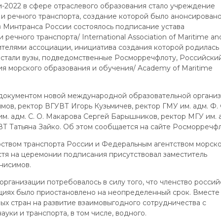
-2022 в сфере отраслевого образования стало учреждение
 речного транспорта, создание которой было анонсировано
 Минтранса России состоялось подписание устава
ечного транспорта/ International Association of Maritime an
едителями ассоциации, инициатива создания которой родилась
 стали вузы, подведомственные Росморречфлоту, Российски
мия морского образования и обучения/ Academy of Maritime
документом новой международной образовательной органи
ов, ректор ВГУВТ Игорь Кузьмичев, ректор ГМУ им. адм. Ф. 
. адм. С. О. Макарова Сергей Барышников, ректор МГУ им. 
ВТ Татьяна Зайко. Об этом сообщается на сайте Росморречфл
твом транспорта России и Федеральным агентством морско
остя на церемонии подписания присутствовал заместитель
нисимов.
ганизации потребовалось в силу того, что членство россий
циях было приостановлено на неопределенный срок. Вместе
ных стран на развитие взаимовыгодного сотрудничества с
уки и транспорта, в том числе, водного.