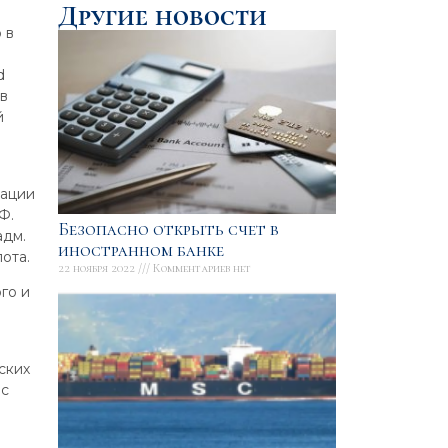
Другие новости
 в
d
 в
й
зации
Ф.
Безопасно открыть счет в
адм.
иностранном банке
ота.
22 ноября 2022
Комментариев нет
го и
ских
 с