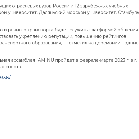
ущих отраслевых вузов России и 12 зарубежных учебных
кой университет, Даляньский морской университет, Стамбул
 и речного транспорта будет служить платформой общения
ствовать укреплению репутации, повышению рейтингов
ранспортного образования, — отметил на церемонии подпис
ная ассамблея IAMINU пройдет в феврале-марте 2023 г. в г.
анспорта.
9338/