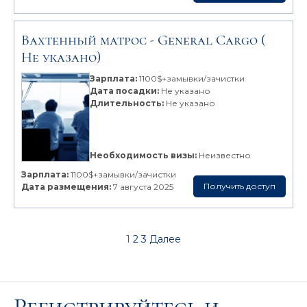
Вахтенный матрос -
General Cargo
(
Не указано)
Зарплата:
1100$+замывки/зачистки
Дата посадки:
Не указано
Длительность:
Не указано
Необходимость визы:
Неизвестно
Зарплата:
1100$+замывки/зачистки
Получить доступ
Дата размещения:
7 августа 2025
1
2
3
Далее