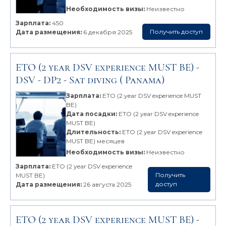
Необходимость визы:
Неизвестно
Зарплата:
450
Получить доступ
Дата размещения:
6 декабря 2025
ETO (2 year DSV experience MUST BE) -
DSV - DP2 - Sat diving
( Panama)
Зарплата:
ETO (2 year DSV experience MUST
BE)
Дата посадки:
ETO (2 year DSV experience
MUST BE)
Длительность:
ETO (2 year DSV experience
MUST BE) месяцев
Необходимость визы:
Неизвестно
Зарплата:
ETO (2 year DSV experience
Получить
MUST BE)
доступ
Дата размещения:
26 августа 2025
ETO (2 year DSV experience MUST BE) -