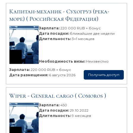
Капитан-механик -
Сухогруз (река-
море)
( Российская Федерация)
Зарплата:
220 000 RUB + бонус
Дата посадки:
ближайшие две недели
Длительность:
3+1 месяцев
Необходимость визы:
Неизвестно
Зарплата:
220 000 RUB + бонус
Получить доступ
Дата размещения:
6 августа 2026
Wiper -
General cargo
( Comoros )
Зарплата:
450
Дата посадки:
29.10.2022
Длительность:
9 месяцев