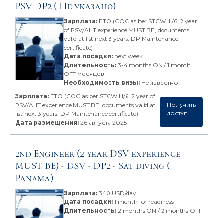
PSV DP2
( Не указано)
Зарплата:
ETO (COC as ber STCW III/6, 2 year
of PSV/AHT experience MUST BE, documents
valid at list next 3 years, DP Maintenance
certificate)
Дата посадки:
next week
Длительность:
3-4 months ON / 1 month
OFF месяцев
Необходимость визы:
Неизвестно
Зарплата:
ETO (COC as ber STCW III/6, 2 year of
Получить
PSV/AHT experience MUST BE, documents valid at
доступ
list next 3 years, DP Maintenance certificate)
Дата размещения:
26 августа 2025
2nd Engineer (2 year DSV experience
MUST BE) -
DSV - DP2 - Sat diving
(
Panama)
Зарплата:
340 USD/day
Дата посадки:
1 month for readiness
Длительность:
2 months ON / 2 months OFF