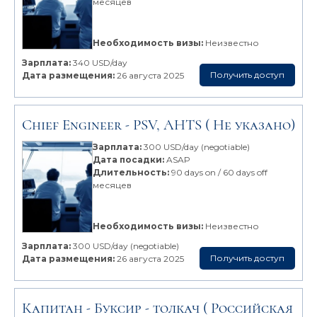
месяцев
Необходимость визы:
Неизвестно
Зарплата:
340 USD/day
Получить доступ
Дата размещения:
26 августа 2025
Chief Engineer -
PSV, AHTS
( Не указано)
Зарплата:
300 USD/day (negotiable)
Дата посадки:
ASAP
Длительность:
90 days on / 60 days off
месяцев
Необходимость визы:
Неизвестно
Зарплата:
300 USD/day (negotiable)
Получить доступ
Дата размещения:
26 августа 2025
Капитан -
Буксир - толкач
( Российская