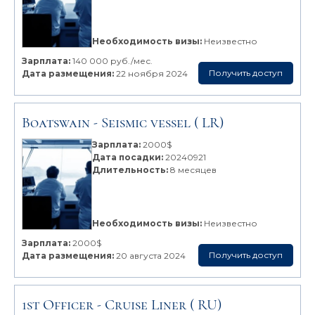
Необходимость визы:
Неизвестно
Зарплата:
140 000 руб./мес.
Получить доступ
Дата размещения:
22 ноября 2024
Boatswain -
Seismic vessel
( LR)
Зарплата:
2000$
Дата посадки:
20240921
Длительность:
8 месяцев
Необходимость визы:
Неизвестно
Зарплата:
2000$
Получить доступ
Дата размещения:
20 августа 2024
1st Officer -
Cruise Liner
( RU)