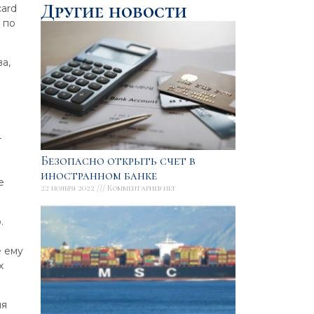
Другие новости
card
 по
а,
–
Безопасно открыть счет в
иностранном банке
е
22 ноября 2022
Комментариев нет
.
е ему
х
ия