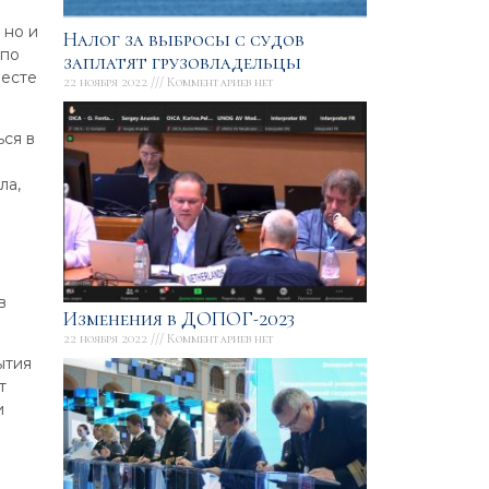
 но и
Налог за выбросы с судов
 по
заплатят грузовладельцы
месте
22 ноября 2022
Комментариев нет
ся в
ла,
в
Изменения в ДОПОГ-2023
22 ноября 2022
Комментариев нет
ытия
т
и