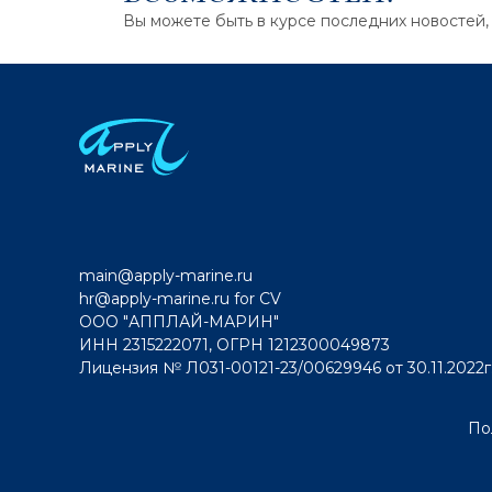
Вы можете быть в курсе последних новостей,
main@apply-marine.ru
hr@apply-marine.ru
for CV
ООО "АППЛАЙ-МАРИН"
ИНН 2315222071, ОГРН 1212300049873
Лицензия № Л031-00121-23/00629946 от 30.11.2022г
По