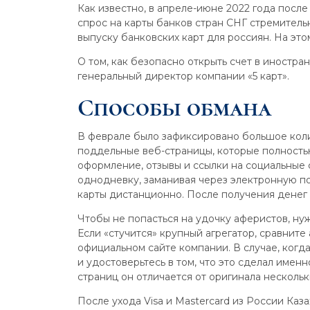
Как известно, в апреле-июне 2022 года после
спрос на карты банков стран СНГ стремитель
выпуску банковских карт для россиян. На эт
О том, как безопасно открыть счет в иностра
генеральный директор компании «5 карт».
Способы обмана
В феврале было зафиксировано большое кол
поддельные веб-страницы, которые полность
оформление, отзывы и ссылки на социальные 
однодневку, заманивая через электронную п
карты дистанционно. После получения денег
Чтобы не попасться на удочку аферистов, нуж
Если «стучится» крупный агрегатор, сравните
официальном сайте компании. В случае, когда
и удостоверьтесь в том, что это сделал имен
страниц он отличается от оригинала несколь
После ухода Visa и Mastercard из России Ка