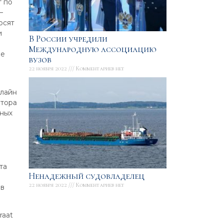
т по
–
осят
и
В России учредили
Международную ассоциацию
не
вузов
22 ноября 2022
Комментариев нет
нлайн
атора
нных
та
Ненадежный судовладелец
22 ноября 2022
Комментариев нет
ов
raat