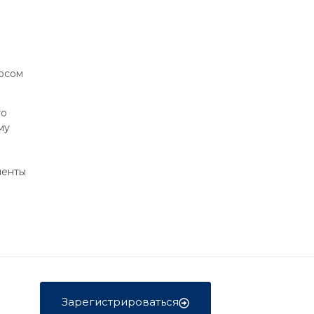
росом
то
му
менты
Зарегистрироваться