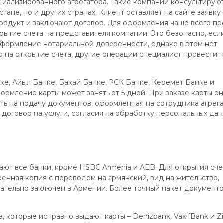
циализированного агрегатора. Такие компании консультирую
ане, но и других странах. Клиент оставляет на сайте заявку 
родукт и заключают договор. Для оформления чаще всего пр
рытие счета на представителя компании. Это безопасно, есл
оформление нотариальной доверенности, однако в этом нет
о на открытие счета, другие операции специалист провести 
ке, Айыл Банке, Бакай Банке, РСК Банке, Керемет Банке и
ормление карты может занять от 5 дней. При заказе карты о
ть на подачу документов, оформленная на сотрудника агрег
, договор на услуги, согласия на обработку персональных да
ют все банки, кроме HSBC Armenia и AEB. Для открытия сче
ренная копия с переводом на армянский, вид на жительство,
зательно заключен в Армении. Более точный пакет документ
, которые исправно выдают карты – Denizbank, VakifBank и Zi