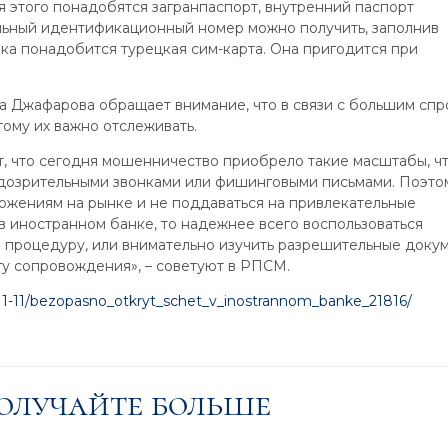
ля этого понадобятся загранпаспорт, внутренний паспорт
ьный идентификационный номер можно получить, заполнив
ка понадобится турецкая сим-карта. Она пригодится при
на Джафарова обращает внимание, что в связи с большим сп
тому их важно отслеживать.
 что сегодня мошенничество приобрело такие масштабы, ч
подозрительными звонками или фишинговыми письмами. Поэто
ожениям на рынке и не поддаваться на привлекательные
 в иностранном банке, то надежнее всего воспользоваться
ю процедуру, или внимательно изучить разрешительные доку
гу сопровождения», – советуют в РПСМ.
-11-11/bezopasno_otkryt_schet_v_inostrannom_banke_21816/
получайте больше