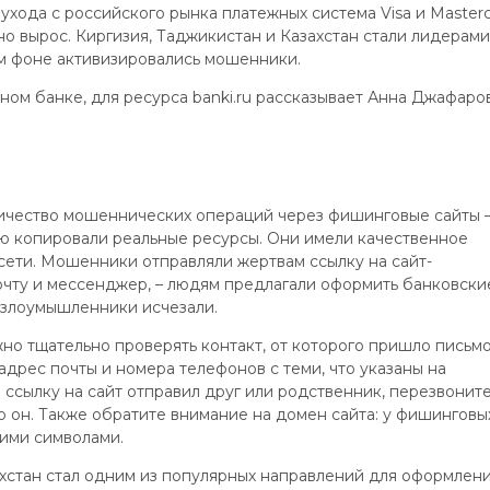
 ухода с российского рынка платежных система Visa и Master
но вырос. Киргизия, Таджикистан и Казахстан стали лидерами
ом фоне активизировались мошенники.
нном банке, для ресурса banki.ru рассказывает Анна Джафаров
ичество мошеннических операций через фишинговые сайты 
ю копировали реальные ресурсы. Они имели качественное
сети. Мошенники отправляли жертвам ссылку на сайт-
очту и мессенджер, – людям предлагали оформить банковски
 злоумышленники исчезали.
но тщательно проверять контакт, от которого пришло письмо
 адрес почты и номера телефонов с теми, что указаны на
 ссылку на сайт отправил друг или родственник, перезвонит
но он. Также обратите внимание на домен сайта: у фишинговы
кими символами.
захстан стал одним из популярных направлений для оформлен