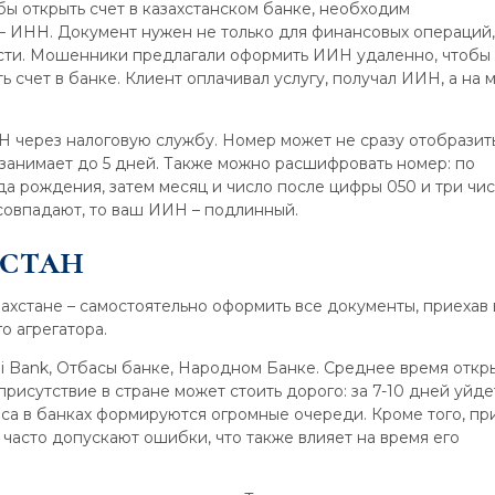
ы открыть счет в казахстанском банке, необходим
ИНН. Документ нужен не только для финансовых операций,
сти. Мошенники предлагали оформить ИИН удаленно, чтобы
ь счет в банке. Клиент оплачивал услугу, получал ИИН, а на 
 через налоговую службу. Номер может не сразу отобразить
 занимает до 5 дней. Также можно расшифровать номер: по
а рождения, затем месяц и число после цифры 050 и три чис
совпадают, то ваш ИИН – подлинный.
зстан
захстане – самостоятельно оформить все документы, приехав 
о агрегатора.
pi Bank, Отбасы банке, Народном Банке. Среднее время откр
присутствие в стране может стоить дорого: за 7-10 дней уйде
оса в банках формируются огромные очереди. Кроме того, пр
асто допускают ошибки, что также влияет на время его