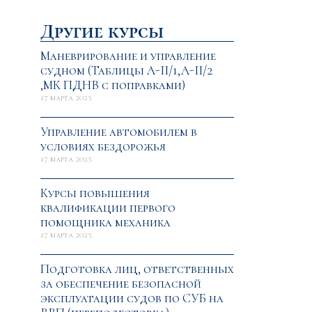
Другие курсы
Маневрирование и управление
судном (Таблицы A-II/1,A-II/2
,МК ПДНВ с поправками)
17 марта 2025
Управление автомобилем в
условиях бездорожья
17 марта 2025
Курсы повышения
квалификации первого
помощника механика
17 марта 2025
Подготовка лиц, ответственных
за обеспечение безопасной
эксплуатации судов по СУБ на