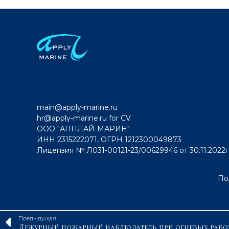
main@apply-marine.ru
hr@apply-marine.ru
for CV
ООО "АППЛАЙ-МАРИН"
ИНН 2315222071, ОГРН 1212300049873
Лицензия № Л031-00121-23/00629946 от 30.11.2022г
По
Предыдущая
Дежурный пожарный наблюдатель при огневых рабо