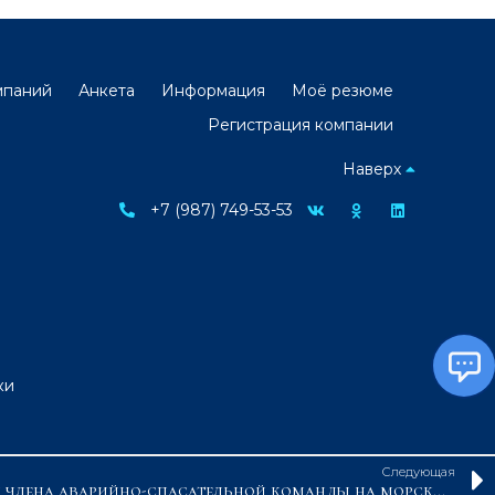
мпаний
Анкета
Информация
Моё резюме
Регистрация компании
Наверх
+7 (987) 749-53-53
ки
Следующая
Повторный курс подготовки члена аварийно-спасательной команды на морских вертолётных площадках (FHERTM)