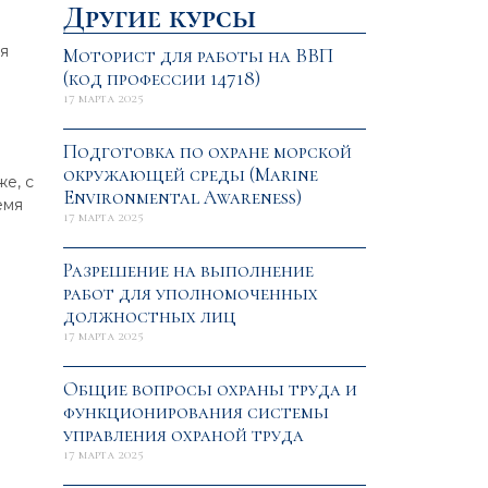
Другие курсы
я
Моторист для работы на ВВП
(код профессии 14718)
17 марта 2025
р
Подготовка по охране морской
окружающей среды (Marine
е, с
Environmental Awareness)
емя
17 марта 2025
Разрешение на выполнение
работ для уполномоченных
должностных лиц
17 марта 2025
Общие вопросы охраны труда и
функционирования системы
управления охраной труда
17 марта 2025