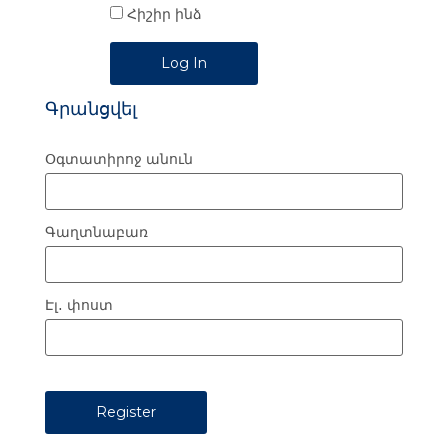
Հիշիր ինձ
Alternative:
Գրանցվել
Օգտատիրոջ անուն
Գաղտնաբառ
Էլ․ փոստ