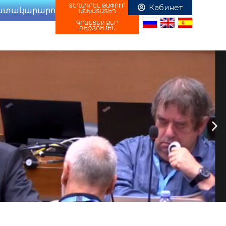
ՏԵՂԱԴՐԵԼ ԹԱՓՈՒՐ
ատակարարում
ԱՇԽԱՏԱՏԵՂ
ԳՐԱՆՑԵՔ ՁԵՐ
ՌԵԶՅՈՒՄԵՆ