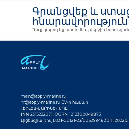
Գրանցվեք և ստաց
հնարավորություն
Դուք կարող եք արդի մնալ վերջին նորությ
main@apply-marine.ru
hr@apply-marine.ru
CV-ի համար
«ԷՓԼԵՅ-ՄԱՐԻՆԵ» ՍՊԸ
INN 2315222071, OGRN 1212300049873
Լիցենզիա թիվ L031-00121-23/00629946 30.11.2022թ.