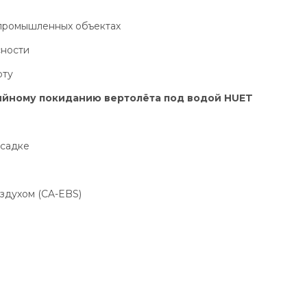
 промышленных объектах
сности
рту
рийному покиданию вертолёта под водой HUET
осадке
здухом (CA-EBS)