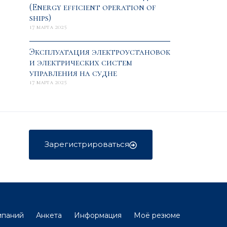
(Energy efficient operation of
ships)
17 марта 2025
Эксплуатация электроустановок
и электрических систем
управления на судне
17 марта 2025
Зарегистрироваться
мпаний
Анкета
Информация
Моё резюме