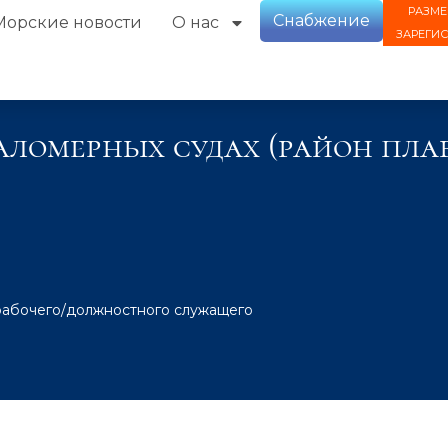
РАЗМЕ
Снабжение
Морские новости
О нас
ЗАРЕГИ
аломерных судах (район пл
рабочего/должностного служащего