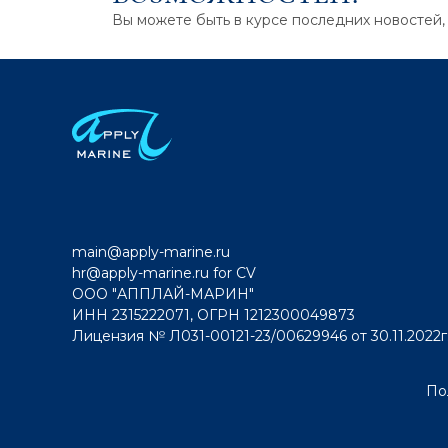
Вы можете быть в курсе последних новостей,
main@apply-marine.ru
hr@apply-marine.ru
for CV
ООО "АППЛАЙ-МАРИН"
ИНН 2315222071, ОГРН 1212300049873
Лицензия № Л031-00121-23/00629946 от 30.11.2022г
По