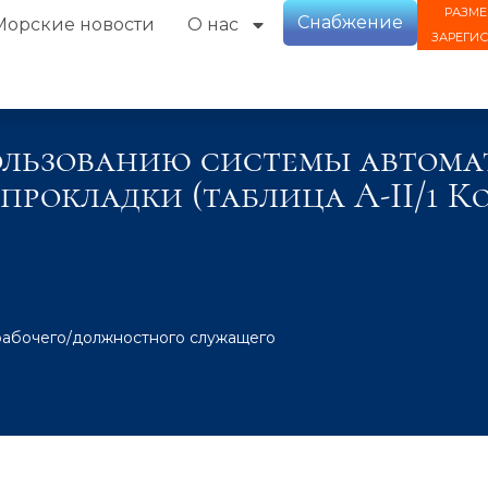
РАЗМЕ
Снабжение
Морские новости
О нас
ЗАРЕГИ
ользованию системы автома
рокладки (таблица А-II/1 К
рабочего/должностного служащего