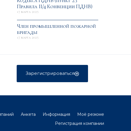
Кодекса ПДНВ (пункт 2.3
Правила II/4 Конвенции ПДНВ)
17 марта 2025
Член промышленной пожарной
бригады
17 марта 2025
Зарегистрироваться
мпаний
Анкета
Информация
Моё резюме
Регистрация компании