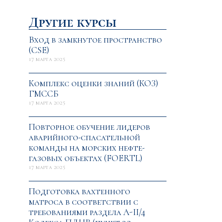
Другие курсы
Вход в замкнутое пространство
(CSE)
17 марта 2025
Комплекс оценки знаний (КОЗ)
ГМССБ
17 марта 2025
Повторное обучение лидеров
аварийного-спасательной
команды на морских нефте-
газовых объектах (FOERTL)
17 марта 2025
Подготовка вахтенного
матроса в соответствии с
требованиями раздела A-II/4