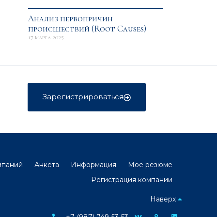
Анализ первопричин
происшествий (Root Causes)
17 марта 2025
Зарегистрироваться
мпаний
Анкета
Информация
Моё резюме
Регистрация компании
Наверх
+7 (987) 749-53-53