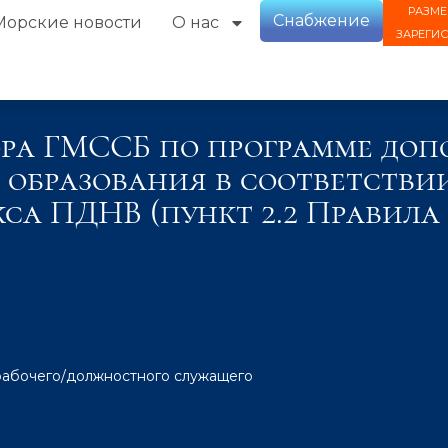
РАЗМЕ
Снабжение
Морские новости
О нас
ЗАРЕГИ
ора ГМССБ по программе доп
образования в соответстви
кса ПДНВ (пункт 2.2 Правила
рабочего/должностного служащего