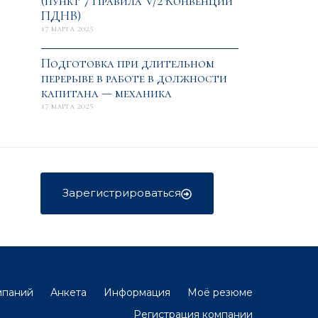
(пункт 7 Правила V/2 Конвенции
ПДНВ)
17 марта 2025
Подготовка при длительном
перерыве в работе в должности
капитана — механика
17 марта 2025
Зарегистрироваться
мпаний
Анкета
Информация
Моё резюме
Регистрация компании