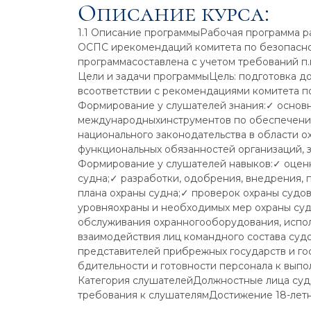
Описание курса:
1.1 Описание программыРабочая программа р
ОСПС ирекомендаций комитета по безопаснос
программасоставлена с учетом требований п.п.
Цели и задачи программыЦель: подготовка до
всоответствии с рекомендациями комитета по
Формирование у слушателей знания:✓ основн
международныхинструментов по обеспечению
национального законодательства в области о
функциональных обязанностей организаций, з
Формирование у слушателей навыков:✓ оценк
судна;✓ разработки, одобрения, внедрения
плана охраны судна;✓ проверок охраны судо
уровняохраны и необходимых мер охраны суд
обслуживания охранногооборудования, испол
взаимодействия лиц командного состава суд
представителей прибрежных государств и го
бдительности и готовности персонала к выпо
Категория слушателейДолжностные лица судо
требования к слушателямДостижение 18-летн