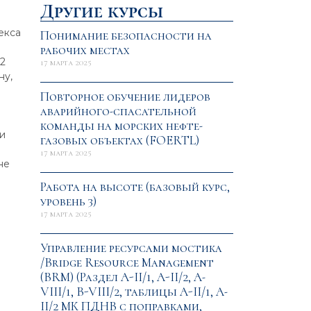
Другие курсы
екса
Понимание безопасности на
рабочих местах
.2
17 марта 2025
ну,
Повторное обучение лидеров
аварийного-спасательной
команды на морских нефте-
 и
газовых объектах (FOERTL)
17 марта 2025
не
Работа на высоте (базовый курс,
уровень 3)
17 марта 2025
Управление ресурсами мостика
/Bridge Resource Management
(BRM) (Раздел A-II/1, A-II/2, A-
VIII/1, B-VIII/2, таблицы A-II/1, A-
II/2 МК ПДНВ с поправками,