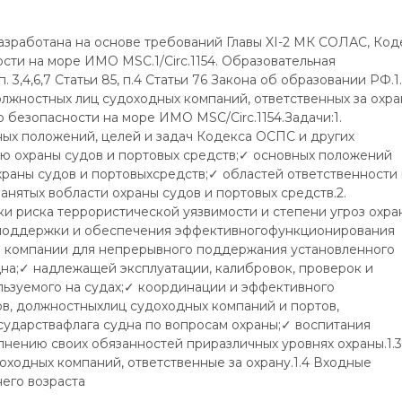
азработана на основе требований Главы XI-2 МК СОЛАС, Код
ти на море ИМО MSC.1/Circ.1154. Образовательная
 3,4,6,7 Статьи 85, п.4 Статьи 76 Закона об образовании РФ.1
лжностных лиц судоходных компаний, ответственных за охра
 безопасности на море ИМО MSC/Circ.1154.Задачи:1.
ых положений, целей и задач Кодекса ОСПС и других
 охраны судов и портовых средств;✓ основных положений
храны судов и портовыхсредств;✓ областей ответственности
анятых вобласти охраны судов и портовых средств.2.
и риска террористической уязвимости и степени угроз охра
, поддержки и обеспечения эффективногофункционирования
в компании для непрерывного поддержания установленного
на;✓ надлежащей эксплуатации, калибровок, проверок и
ьзуемого на судах;✓ координации и эффективного
ов, должностныхлиц судоходных компаний и портов,
сударствафлага судна по вопросам охраны;✓ воспитания
лнению своих обязанностей приразличных уровнях охраны.1.3
ходных компаний, ответственные за охрану.1.4 Входные
его возраста