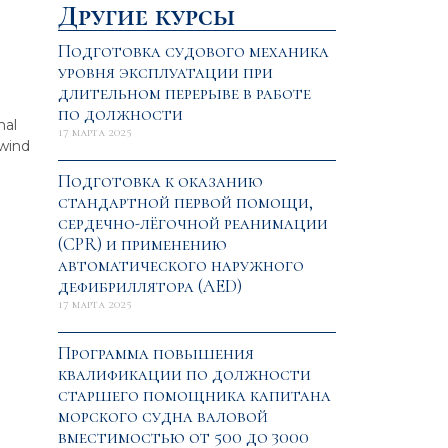
Другие курсы
Подготовка судового механика
уровня эксплуатации при
длительном перерыве в работе
по должности
nal
17 марта 2025
 wind
Подготовка к оказанию
стандартной первой помощи,
сердечно-лёгочной реанимации
(CPR) и применению
автоматического наружного
дефибриллятора (AED)
17 марта 2025
Программа повышения
квалификации по должности
старшего помощника капитана
морского судна валовой
вместимостью от 500 до 3000