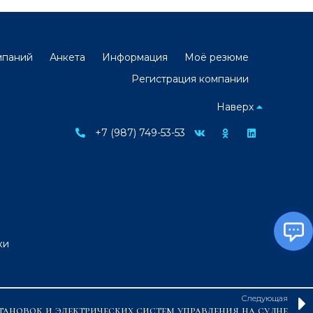
мпаний
Анкета
Информация
Моё резюме
Регистрация компании
Наверх
+7 (987) 749-53-53
ки
Следующая
тановок и электрических систем управления на судне