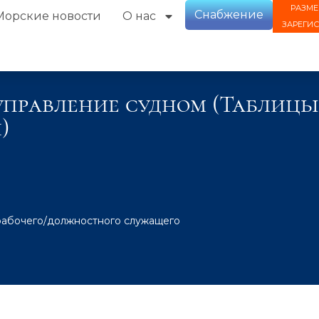
РАЗМЕ
Снабжение
Морские новости
О нас
ЗАРЕГИ
равление судном (Таблицы A-
)
рабочего/должностного служащего