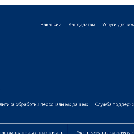
Вакансии
Кандидатам
Услуги для ко
.
литика обработки персональных данных
Служба поддерж
Маневрирование и управление высокоскоростным судном на подводных крыльях (Таблицы A-II/1,A-II/2 , B-V/A МК ПДНВ с поправками)
Эксплуатация электроус