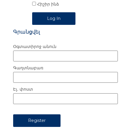
Հիշիր ինձ
Alternative:
Գրանցվել
Օգտատիրոջ անուն
Գաղտնաբառ
Էլ․ փոստ