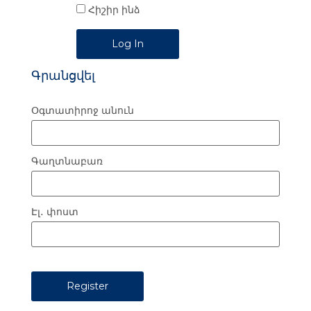
Հիշիր ինձ
Alternative:
Գրանցվել
Օգտատիրոջ անուն
Գաղտնաբառ
Էլ․ փոստ