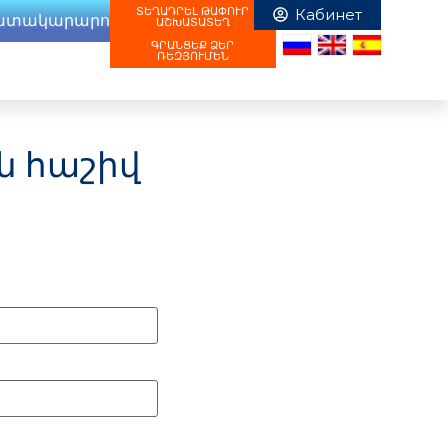
ՏԵՂԱԴՐԵԼ ԹԱՓՈՒՐ
ատակարարում
ԱՇԽԱՏԱՏԵՂ
ԳՐԱՆՑԵՔ ՁԵՐ
ՌԵԶՅՈՒՄԵՆ
ն հաշիվ