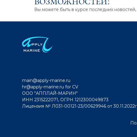
возможностей!
Вы можете быть в курсе последних новостей,
main@apply-marine.ru
hr@apply-marine.ru
for CV
ООО "АППЛАЙ-МАРИН"
ИНН 2315222071, ОГРН 1212300049873
Лицензия № Л031-00121-23/00629946 от 30.11.2022г
По