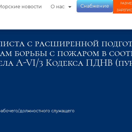
РАЗМЕ
Снабжение
Морские новости
О нас
ЗАРЕГИ
листа с расширенной подго
м борьбы с пожаром в соот
ела A-VI/3 Кодекса ПДНВ (пун
рабочего/должностного служащего