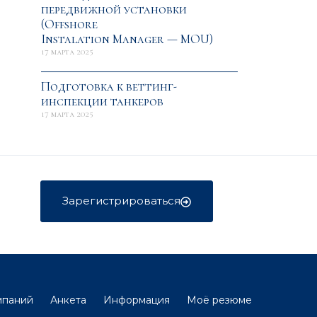
передвижной установки
(Offshore
Instalation Manager — MOU)
17 марта 2025
Подготовка к веттинг-
инспекции танкеров
17 марта 2025
Зарегистрироваться
мпаний
Анкета
Информация
Моё резюме