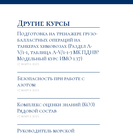
Другие курсы
Подготовка на тренажере грузо-
балластных операций на
танкерах химовозах (Раздел A-
V/1-1, таблица A-V/1-1-3 МК ПДНВ?
Модельный курс ИМО 1.37)
17 марта 2025
Безопасность при работе с
азотом
17 марта 2025
Комплекс оценки знаний (КОЗ)
Рядовой состав
17 марта 2025
Руководитель морской