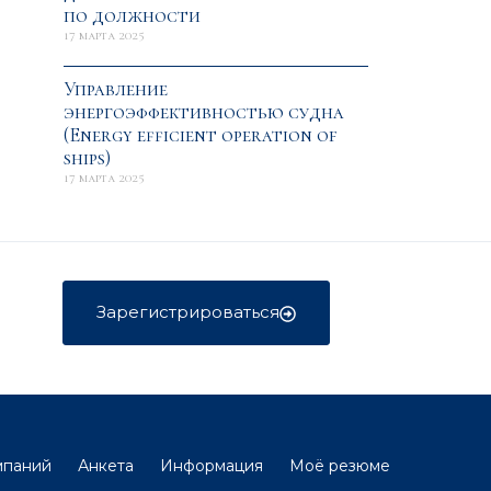
по должности
17 марта 2025
Управление
энергоэффективностью судна
(Energy efficient operation of
ships)
17 марта 2025
Зарегистрироваться
мпаний
Анкета
Информация
Моё резюме