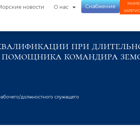
РАЗМЕ
Снабжение
Морские новости
О нас
ЗАРЕГИ
валификации при длительно
и помощника командира зем
рабочего/должностного служащего