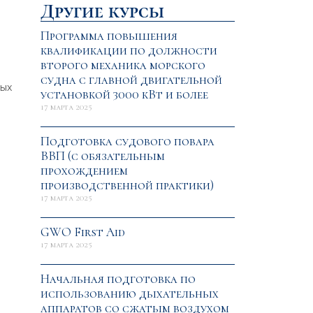
Другие курсы
Программа повышения
квалификации по должности
второго механика морского
судна с главной двигательной
ных
установкой 3000 кВт и более
17 марта 2025
Подготовка судового повара
ВВП (с обязательным
прохождением
производственной практики)
17 марта 2025
GWO First Aid
17 марта 2025
Начальная подготовка по
использованию дыхательных
аппаратов со сжатым воздухом