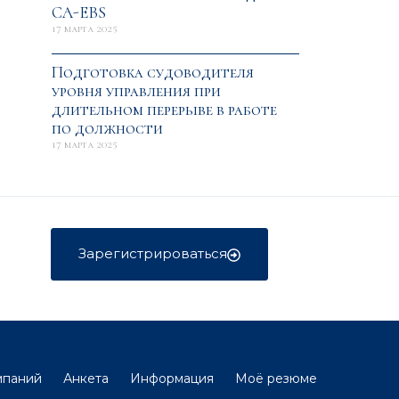
CA-EBS
17 марта 2025
Подготовка судоводителя
уровня управления при
длительном перерыве в работе
по должности
17 марта 2025
Зарегистрироваться
мпаний
Анкета
Информация
Моё резюме