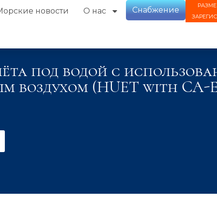
РАЗМЕ
Снабжение
Морские новости
О нас
ЗАРЕГИ
лёта под водой с использов
м воздухом (HUET with CA-E